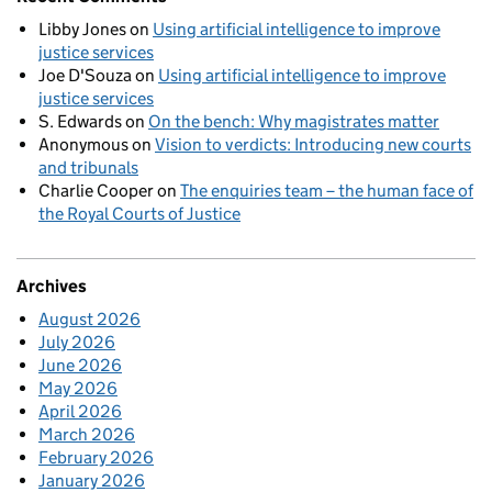
Libby Jones
on
Using artificial intelligence to improve
justice services
Joe D'Souza
on
Using artificial intelligence to improve
justice services
S. Edwards
on
On the bench: Why magistrates matter
Anonymous
on
Vision to verdicts: Introducing new courts
and tribunals
Charlie Cooper
on
The enquiries team – the human face of
the Royal Courts of Justice
Archives
August 2026
July 2026
June 2026
May 2026
April 2026
March 2026
February 2026
January 2026