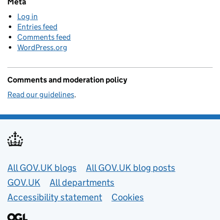
Meta
Log in
Entries feed
Comments feed
WordPress.org
Comments and moderation policy
Read our guidelines
.
Useful links
All GOV.UK blogs
All GOV.UK blog posts
GOV.UK
All departments
Accessibility statement
Cookies