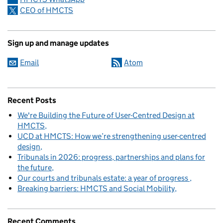
CEO of HMCTS
Sign up and manage updates
Email
Atom
Recent Posts
We're Building the Future of User-Centred Design at
HMCTS
UCD at HMCTS: How we’re strengthening user-centred
design
Tribunals in 2026: progress, partnerships and plans for
the future
Our courts and tribunals estate: a year of progress
Breaking barriers: HMCTS and Social Mobility
Recent Comments