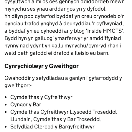
cysylltwch â mi os oes gennych ddiddordeb mewn
mynychu sesiynau arddangos yn y dyfodol.
Yn dilyn pob cyfarfod byddaf yn creu crynodeb o'r
pynciau trafod ynghyd â deunyddiau'r cyflwyniad,
a byddaf yn eu cyhoeddi ar y blog 'Inside HMCTS'.
Bydd hyn yn galluogi ymarferwyr yr amddiffyniad
hynny nad ydynt yn gallu mynychu/cymryd rhan i
weld beth gafodd ei drafod a lleisio eu barn.
Cynrychiolwyr y Gweithgor
Gwahoddir y sefydliadau a ganlyn i gyfarfodydd y
gweithgor:-
Cymdeithas y Cyfreithwyr
Cyngor y Bar
Cymdeithas Cyfreithwyr Llysoedd Troseddol
Llundain, Cymdeithas y Bar Troseddol
Sefydliad Clercod y Bargyfreithwyr