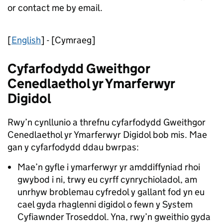
or contact me by email.
[
English
] - [Cymraeg]
Cyfarfodydd Gweithgor
Cenedlaethol yr Ymarferwyr
Digidol
Rwy’n cynllunio a threfnu cyfarfodydd Gweithgor
Cenedlaethol yr Ymarferwyr Digidol bob mis. Mae
gan y cyfarfodydd ddau bwrpas:
Mae’n gyfle i ymarferwyr yr amddiffyniad rhoi
gwybod i ni, trwy eu cyrff cynrychioladol, am
unrhyw broblemau cyfredol y gallant fod yn eu
cael gyda rhaglenni digidol o fewn y System
Cyfiawnder Troseddol. Yna, rwy’n gweithio gyda