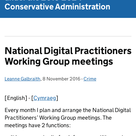
Conservative Administration
National Digital Practitioners
Working Group meetings
Leanne Galbraith
Posted by:
,
8 November 2016
Posted on:
-
Crime
Categories:
[English] - [
Cymraeg
]
Every month I plan and arrange the National Digital
Practitioners’ Working Group meetings. The
meetings have 2 functions: