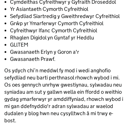
Cymdeithas Cyfreithwyr y Gyfraith Droseddol
Yr Asiantaeth Cymorth Cyfreithiol
Sefydliad Siartredig y Gweithredwyr Cyfreithiol
Grŵp yr Ymarferwyr Cymorth Cyfreithiol
Cyfreithwyr Ifanc Cymorth Cyfreithiol
Rhaglen Digidol yn Gyntaf yr Heddlu
GLlTEM
Gwasanaeth Erlyn y Goron a'r
Gwasanaeth Prawf.
Os ydych chi’n meddwl fy mod i wedi anghofio
sefydliad neu barti perthnasol rhowch wybod i mi.
Os oes gennych unrhyw gwestiynau, sylwadau neu
syniadau am sut y gallwn wella ein ffordd o weithio
gydag ymarferwyr yr amddiffyniad, rhowch wybod i
mi gan ddefnyddio'r adran sylwadau ar waelod
dudalen y blog hwn neu cysylltwch â mi trwy e-
bost.