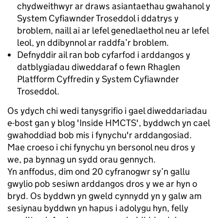
chydweithwyr ar draws asiantaethau gwahanol y
System Cyfiawnder Troseddol i ddatrys y
broblem, naill ai ar lefel genedlaethol neu ar lefel
leol, yn ddibynnol ar raddfa’r broblem.
Defnyddir ail ran bob cyfarfod i arddangos y
datblygiadau diweddaraf o fewn Rhaglen
Platfform Cyffredin y System Cyfiawnder
Troseddol.
Os ydych chi wedi tanysgrifio i gael diweddariadau
e-bost gan y blog 'Inside HMCTS', byddwch yn cael
gwahoddiad bob mis i fynychu'r arddangosiad.
Mae croeso i chi fynychu yn bersonol neu dros y
we, pa bynnag un sydd orau gennych.
Yn anffodus, dim ond 20 cyfranogwr sy’n gallu
gwylio pob sesiwn arddangos dros y we ar hyn o
bryd. Os byddwn yn gweld cynnydd yn y galw am
sesiynau byddwn yn hapus i adolygu hyn, felly