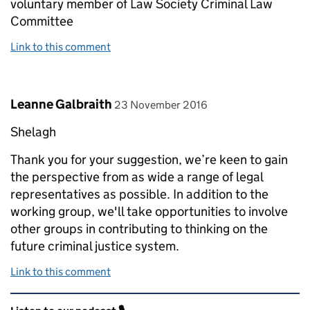
voluntary member of Law Society Criminal Law
Committee
Link to this comment
Comment by
posted on
Leanne Galbraith
23 November 2016
Shelagh
Thank you for your suggestion, we’re keen to gain
the perspective from as wide a range of legal
representatives as possible. In addition to the
working group, we'll take opportunities to involve
other groups in contributing to thinking on the
future criminal justice system.
Link to this comment
Related content and links